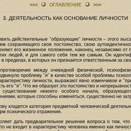
<<<
ОГЛАВЛЕHИЕ
>>>
3. ДЕЯТЕЛЬНОСТЬ КАК ОСНОВАНИЕ ЛИЧНОСТИ
явить действительные "образующие" личности – этого высш
тем сохраняющего свое постоянство, свою аутоидентично
меняют его жизненное положение, наконец, независимо от 
ругих людей, и для самого себя тем же самым. Он иденти
 в пределах, в которых он признается ответственным за сво
 противоречие между очевидной физической, психофизи
ыдвинуло проблему "я" в качестве особой проблемы психол
рактеристику личности, выражают явно изменчивое и "преры
ь его "я". Что же образует это постоянство и непрерывно
я существование некоего особого начала, образующег
иями, которые способны изменяться, существенно не затра
ову кладется категория предметной человеческой деятельн
м психического отражения.
оляет дать предварительное решение вопроса о том, что 
 что не входит в характеристику человека именно как личнос