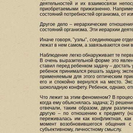
деятельностей и их взаимосвязи непо
приобретаемыми прижизненно. Например
состояний потребностей организма, от из
Другое дело – иерархические отношения
состояний организма. Эти иерархии деят
Иначе говоря, "узлы", соединяющие отде
лежат в нем самом, а завязываются они в
Наблюдение легко обнаруживает те первы
В очень выразительной форме это явле
ставил перед ребенком задачу – достать 
ребенок принимался решать задачу, эксп
применяемым для этого оптическим при
его и спокойно вернулся на место. Эк
шоколадную конфету. Ребенок, однако, от
Что лежит за этим феноменом? В процес
когда ему объяснялась задача; 2) решени
отвечали, таким образом, двум различн
другую – по отношению к предмету (на
переживалась им как конфликтная, как
момент возобновившегося общения с э
субъективному, личностному смыслу.