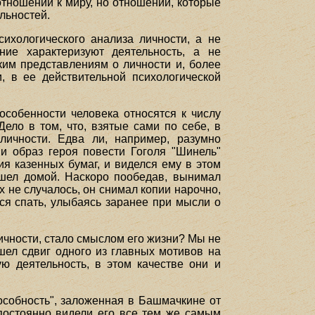
тношений к миру, но отношений, которые
льностей.
ихологического анализа личности, а не
ние характеризуют деятельность, а не
ким представлениям о личности и, более
, в ее действительной психологической
особенности человека относятся к числу
ело в том, что, взятые сами по себе, в
личности. Едва ли, например, разумно
ми образ героя повести Гоголя "Шинель"
я казенных бумаг, и виделся ему в этом
 шел домой. Наскоро пообедав, вынимал
 не случалось, он снимал копии нарочно,
лся спать, улыбаясь заранее при мысли о
личности, стало смыслом его жизни? Мы не
ошел сдвиг одного из главных мотивов на
ю деятельность, в этом качестве они и
пособность", заложенная в Башмачкине от
постоянно видели его все тем же самым