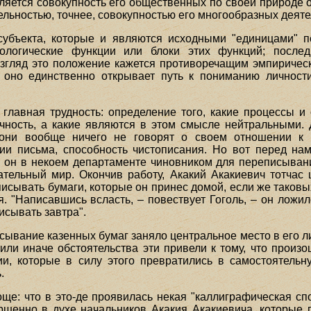
ляется совокупность его общественных по своей природе о
ельностью, точнее, совокупностью его многообразных деяте
убъекта, которые и являются исходными "единицами" пс
ологические функции или блоки этих функций; послед
згляд это положение кажется противоречащим эмпиричес
оно единственно открывает путь к пониманию личности
 главная трудность: определение того, какие процессы и 
чность, а какие являются в этом смысле нейтральными. Д
 они вообще ничего не говорят о своем отношении к 
ии письма, способность чистописания. Но вот перед на
он в некоем департаменте чиновником для переписывани
ательный мир. Окончив работу, Акакий Акакиевич тотчас
исывать бумаги, которые он принес домой, если же таковых
я. "Написавшись всласть, – повествует Гоголь, – он ложи
исывать завтра".
исывание казенных бумаг заняло центральное место в его 
 или иначе обстоятельства эти привели к тому, что произ
, которые в силу этого превратились в самостоятельну
.
още: что в это-де проявилась некая "каллиграфическая с
ршенно в духе начальников Акакия Акакиевича, которые 