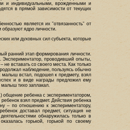
ими и индивидуальными, врожденными и
дятся в прямой зависимости от текущих
енностью является их "отвязанность" от
 образуют ядро личности.
ских или духовных сил субъекта, которые
амый ранний этап формирования личности.
. Экспериментатор, проводивший опыты,
 не вставать со своего места. Как только
 продолжал наблюдение, пользуясь обычно
малыш встал, подошел к предмету, взял
 успех и в виде награды предложил ему
о малыш тихо заплакал.
) общение ребенка с экспериментатором,
к ребенок взял предмет. Действия ребенка
дну – по отношению к экспериментатору,
ребенок доставал предмет, ситуация не
 деятельностями обнаружилась только в
оказалась горькой, горькой по своему