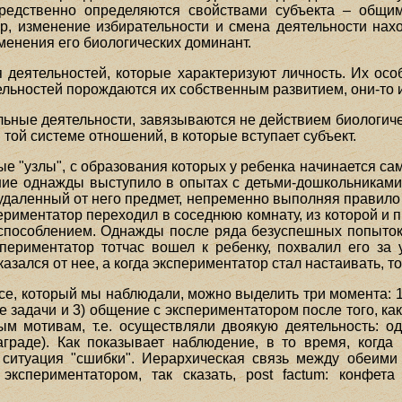
средственно определяются свойствами субъекта – общ
, изменение избирательности и смена деятельности нахо
менения его биологических доминант.
 деятельностей, которые характеризуют личность. Их особ
ельностей порождаются их собственным развитием, они-то и
льные деятельности, завязываются не действием биологиче
 той системе отношений, в которые вступает субъект.
е "узлы", с образования которых у ребенка начинается с
ние однажды выступило в опытах с детьми-дошкольниками
удаленный от него предмет, непременно выполняя правило –
ериментатор переходил в соседнюю комнату, из которой и
способлением. Однажды после ряда безуспешных попыток 
спериментатор тотчас вошел к ребенку, похвалил его за
казался от нее, а когда экспериментатор стал настаивать, т
се, который мы наблюдали, можно выделить три момента: 1
е задачи и 3) общение с экспериментатором после того, ка
ым мотивам, т.е. осуществляли двоякую деятельность: о
граде). Как показывает наблюдение, в то время, когда 
 ситуация "сшибки". Иерархическая связь между обеими
кспериментатором, так сказать, post factum: конфета 