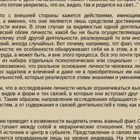
 потом уверились, что он, видно, так и родился на свет..."
что с внешней стороны кажется действиями, имеющим
, а именно, что они являются лишь средством достижен
сти жизни. В этом случае за видимостью одной деятель
еский облик личности, какой бы ни была осуществляюща
олочку этой другой деятельности, реализующей то или ин
ловий, иногда случайных. Вот почему, например, тот факт, ч
чности; ее особенности обнаруживают себя не в этом, а в
труда, а может быть, и вне этого процесса. Все это почти т
я из набора отдельных психологических или социально – 
невозможно, что реальное основание личности человека л
ых задатков и влечений и даже не в приобретенных им нав
ельностей, которые реализуются этими знаниями и умениям
м, что в исследовании личности нельзя ограничиваться в
 видов и форм и тех связей, в которые они вступают друг 
к. Таким образом, направление исследования обращается –
тям, а от содержания и связей деятельностей к тому, как 
и приводят к возможности выделить очень важный факт. Он
вступают между собой в иерархические отношения. На у
ой источник и центр в субъекте. Представление о связях м
ляется оправданным лишь на уровне индивида. На этом у