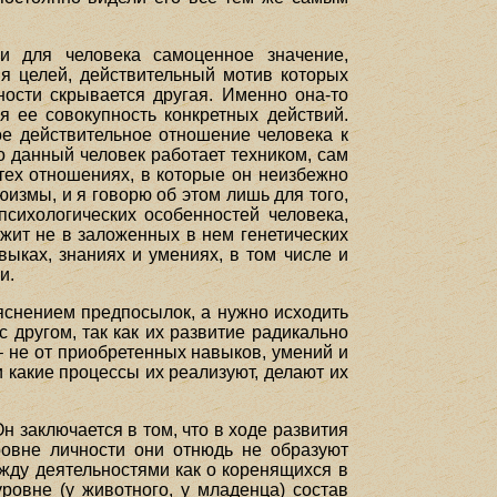
и для человека самоценное значение,
ия целей, действительный мотив которых
ности скрывается другая. Именно она-то
я ее совокупность конкретных действий.
ое действительное отношение человека к
то данный человек работает техником, сам
 тех отношениях, в которые он неизбежно
рюизмы, и я говорю об этом лишь для того,
психологических особенностей человека,
ежит не в заложенных в нем генетических
ыках, знаниях и умениях, в том числе и
и.
ыяснением предпосылок, а нужно исходить
с другом, так как их развитие радикально
 не от приобретенных навыков, умений и
и какие процессы их реализуют, делают их
 заключается в том, что в ходе развития
ровне личности они отнюдь не образуют
ежду деятельностями как о коренящихся в
ровне (у животного, у младенца) состав