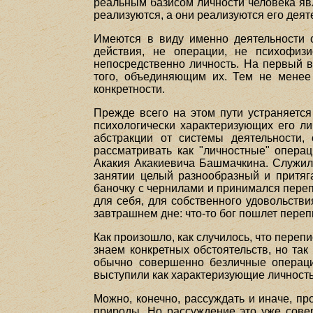
реальным базисом личности человека яв
реализуются, а они реализуются его деят
Имеются в виду именно деятельности с
действия, не операции, не психофизи
непосредственно личность. На первый в
того, объединяющим их. Тем не менее 
конкретности.
Прежде всего на этом пути устраняется
психологически характеризующих его ли
абстракции от системы деятельности,
рассматривать как "личностные" операц
Акакия Акакиевича Башмачкина. Служил 
занятии целый разнообразный и притяг
баночку с чернилами и принимался переп
для себя, для собственного удовольстви
завтрашнем дне: что-то бог пошлет переп
Как произошло, как случилось, что переп
знаем конкретных обстоятельств, но так
обычно совершенно безличные операции
выступили как характеризующие личность
Можно, конечно, рассуждать и иначе, пр
природы. Но рассуждение это уже сове