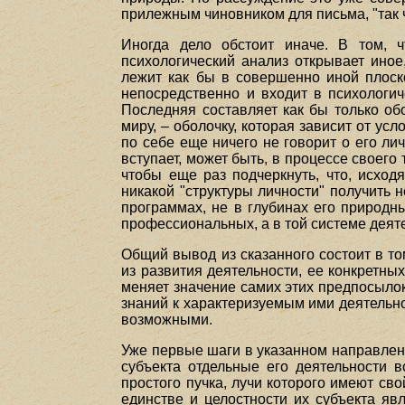
прилежным чиновником для письма, "так что
Иногда дело обстоит иначе. В том, 
психологический анализ открывает иное
лежит как бы в совершенно иной плоско
непосредственно и входит в психологич
Последняя составляет как бы только об
миру, – оболочку, которая зависит от ус
по себе еще ничего не говорит о его ли
вступает, может быть, в процессе своего 
чтобы еще раз подчеркнуть, что, исход
никакой "структуры личности" получить 
программах, не в глубинах его природн
профессиональных, а в той системе деят
Общий вывод из сказанного состоит в то
из развития деятельности, ее конкретных
меняет значение самих этих предпосыло
знаний к характеризуемым ими деятельнос
возможными.
Уже первые шаги в указанном направлени
субъекта отдельные его деятельности 
простого пучка, лучи которого имеют св
единстве и целостности их субъекта яв