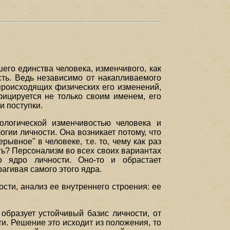
его единства человека, изменчивого, как
сть. Ведь независимо от накапливаемого
происходящих физических его изменений,
фицируется не только своим именем, его
и поступки.
ологической изменчивостью человека и
огии личности. Она возникает потому, что
вное" в человеке, т.е. то, чему как раз
сть? Персонализм во всех своих вариантах
о ядро личности. Оно-то и обрастает
гивая самого этого ядра.
ости, анализ ее внутреннего строения: ее
образует устойчивый базис личности, от
ти. Решение это исходит из положения, то