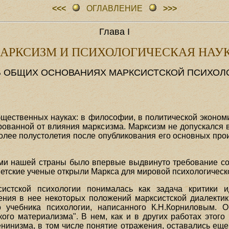
<<<
ОГЛАВЛЕHИЕ
>>>
Глава I
АРКСИЗМ И ПСИХОЛОГИЧЕСКАЯ НАУ
ОБ ОБЩИХ ОСНОВАНИЯХ МАРКСИСТСКОЙ ПСИХОЛ
щественных науках: в философии, в политической экономи
ированной от влияния марксизма. Марксизм не допускался
олее полустолетия после опубликования его основных про
ми нашей страны было впервые выдвинуто требование со
ветские ученые открыли Маркса для мировой психологическ
истской психологии понималась как задача критики и
сения в нее некоторых положений марксистской диалекти
 учебника психологии, написанного К.Н.Корниловым. Он
кого материализма". В нем, как и в других работах этог
енинизма, в том числе понятие отражения, оставались еще