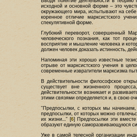
Вводя понятие деятельности в теорию 
исходной и основной форме – это чувст
окружающего мира, испытывают на себе 
коренное отличие марксистского учени
спекулятивной форме.
Глубокий переворот, совершенный Мар
человеческого познания, как тот проц
восприятие и мышление человека и которы
должен человек доказать истинность, де
Напоминая эти хорошо известные тезисы
отрыве от марксистского учения в цело
современные извратители марксизма пыт
В действительности философское открыт
существует вне жизненного процесса
действительности возникает и развивае
этими связями определяется и, в свою оч
"Предпосылки, с которых мы начинаем, 
предпосылки, от которых можно отвлечьс
их жизни..." [
6
] Предпосылки эти вместе
образуют единую саморазвивающуюся си
Уже в самой телесной организации инди