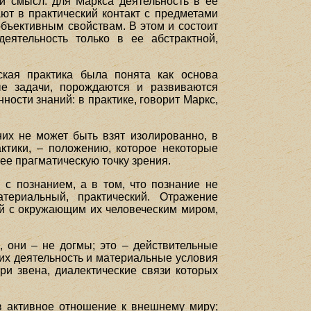
й смысл: для Маркса деятельность в ее
ют в практический контакт с предметами
бъективным свойствам. В этом и состоит
деятельность только в ее абстрактной,
ская практика была понята как основа
ные задачи, порождаются и развиваются
ности знаний: в практике, говорит Маркс,
них не может быть взят изолированно, в
актики, – положению, которое некоторые
е прагматическую точку зрения.
 с познанием, а в том, что познание не
териальный, практический. Отражение
ей с окружающим их человеческим миром,
, они – не догмы; это – действительные
 их деятельность и материальные условия
ри звена, диалектические связи которых
 в активное отношение к внешнему миру;