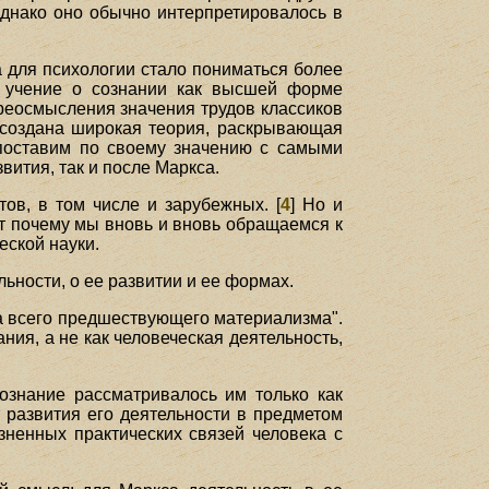
однако оно обычно интерпретировалось в
а для психологии стало пониматься более
ое учение о сознании как высшей форме
ереосмысления значения трудов классиков
 создана широкая теория, раскрывающая
опоставим по своему значению с самыми
вития, так и после Маркса.
ов, в том числе и зарубежных. [
4
] Но и
от почему мы вновь и вновь обращаемся к
еской науки.
ьности, о ее развитии и ее формах.
ка всего предшествующего материализма".
ния, а не как человеческая деятельность,
познание рассматривалось им только как
т развития его деятельности в предметом
зненных практических связей человека с