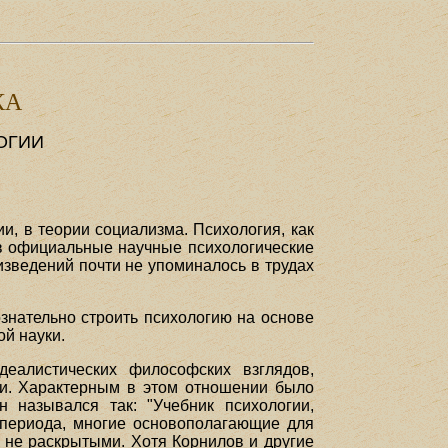
КА
ОГИИ
и, в теории социализма. Психология, как
 в официальные научные психологические
изведений почти не упоминалось в трудах
знательно строить психологию на основе
ой науки.
деалистических философских взглядов,
ки. Характерным в этом отношении было
 назывался так: "Учебник психологии,
о периода, многие основополагающие для
 не раскрытыми. Хотя Корнилов и другие