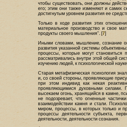
чтобы существовать, они должны действ
его; этим они также изменяют и самих с
достигнутым уровнем развития ее средст
Только в ходе развития этих отношени
материальное производство и свое ма
продукты своего мышления". [
7
]
Иными словами, мышление, сознание оп
развития указанной системы объективны
процессы, которые могут становиться 
рассматривались внутри этой общей сист
изучению людей, к психологической науке
Старая метафизическая психология зна
и, со своей стороны, проявляющие прису
при этом индивид как некая реактив
проявляющимися духовными силами. П
высекаем огонь, хранящийся в камне, пси
не подозревает, что огненные частичк
взаимодействии камня и стали. Психоло
миром, процессы, в которых только и п
процессы деятельности субъекта, пер
деятельности, деятельности сознания.