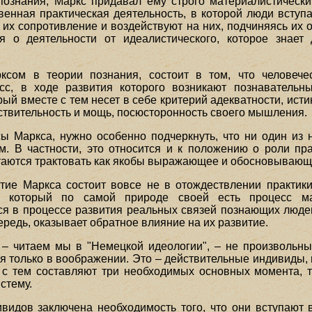
познания, Маркс придавал ему строго материалистически
венная практическая деятельность, в которой люди вступа
их сопротивление и воздействуют на них, подчиняясь их о
я о деятельности от идеалистического, которое знает 
ксом в теории познания, состоит в том, что человече
есс, в ходе развития которого возникают познаватель
й вместе с тем несет в себе критерий адекватности, истин
йствительность и мощь, посюсторонность своего мышления.
 Маркса, нужно особенно подчеркнуть, что ни один из 
м. В частности, это относится и к положению о роли пр
аются трактовать как якобы выражающее и обосновывающе
ие Маркса состоит вовсе не в отождествлении практики
, который по самой природе своей есть процесс ма
тся в процессе развития реальных связей познающих люд
ередь, оказывает обратное влияние на их развитие.
– читаем мы в "Немецкой идеологии", – не произвольны
я только в воображении. Это – действительные индивиды,
 с тем составляют три необходимых основных момента, т
стему.
видов заключена необходимость того, что они вступают