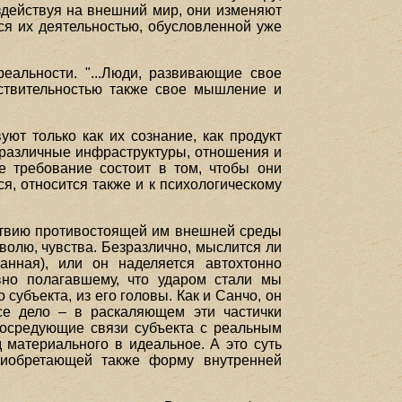
здействуя на внешний мир, они изменяют
тся их деятельностью, обусловленной уже
еальности. "...Люди, развивающие свое
ствительностью также свое мышление и
т только как их сознание, как продукт
 различные инфраструктуры, отношения и
е требование состоит в том, чтобы они
я, относится также и к психологическому
ствию противостоящей им внешней среды
волю, чувства. Безразлично, мыслится ли
нная), или он наделяется автохтонно
вно полагавшему, что ударом стали мы
субъекта, из его головы. Как и Санчо, он
все дело – в раскаляющем эти частички
опосредующие связи субъекта с реальным
 материального в идеальное. А это суть
приобретающей также форму внутренней