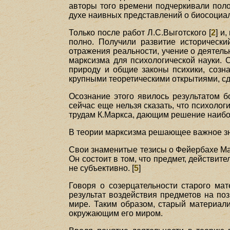
авторы того времени подчеркивали поло
духе наивных представлений о биосоциа
Только после работ Л.С.Выготского [
2
] и
полно. Получили развитие исторически
отражения реальности, учение о деятель
марксизма для психологической науки.
природу и общие законы психики, созн
крупными теоретическими открытиями, сде
Осознание этого явилось результатом б
сейчас еще нельзя сказать, что психоло
трудам К.Маркса, дающим решение наибол
В теории марксизма решающее важное зна
Свои знаменитые тезисы о Фейербахе Мар
Он состоит в том, что предмет, действит
не субъективно. [
5
]
Говоря о созерцательности старого мат
результат воздействия предметов на поз
мире. Таким образом, старый материали
окружающим его миром.