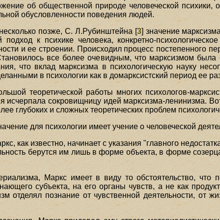
жение об общественной природе человеческой психики, 
льной обусловленности поведения людей.
, несколько позже, С. Л.Рубинштейна [
3
] значение марксизм
й подход к психике человека, конкретно-психологическ
ности и ее строении. Происходил процесс постепенного п
 Становилось все более очевидным, что марксизмом была
ания, что вклад марксизма в психологическую науку нес
ланными в психологии как в домарксистский период ее раз
ольшой теоретической работы многих психологов-марксист
гия исчерпала сокровищницу идей марксизма-ленинизма. В
ее глубоких и сложных теоретических проблем психологич
чение для психологии имеет учение о человеческой деятел
кс, как известно, начинает с указания "главного недостат
ельность берутся им лишь в форме объекта, в форме созерца
ериализма, Маркс имеет в виду то обстоятельство, что 
нающего субъекта, на его органы чувств, а не как продук
зм отделял познание от чувственной деятельности, от жи