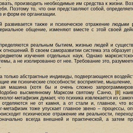
овать, производить необходимые им средства к жизни. Во
ебя. Поэтому то, что они представляют собой, определяе
в и форм ее организации.
й развивается также и психическое отражение людьми р
териальное общение, изменяют вместе с этой своей дей
ределяются реальным бытием, жизнью людей и существую
х отношений. В своем саморазвитии система эта образует
предметом изучения отдельных наук. Однако марксистско
емы, а не изолированно от нее. Требование это, разумеетс
.
ла только абстрактные индивиды, подвергающиеся воздей
щие им психические способности: восприятие, мышление, 
ная машина (хотя бы и очень сложно запрограммирова
одобно высмеянному Марксом святому Санчо, [
8
] наи
холог-метафизик думает, что психика извлекается из самого 
и отделяются не от камня, а от стали и, главное, что 
г-метафизик тоже упускает главное звено – процессы, 
роисходит психическое отражение им реальности, переход
воначально всегда внешней и практической, а затем 