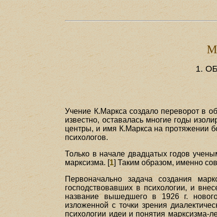
М
1. 
Учение К.Маркса создало переворот в об
известно, оставалась многие годы изол
центры, и имя К.Маркса на протяжении б
психологов.
Только в начале двадцатых годов учены
марксизма. [
1
] Таким образом, именно со
Первоначально задача создания маркс
господствовавших в психологии, и вне
название вышедшего в 1926 г. нового
изложенной с точки зрения диалектичес
психологии идеи и понятия марксизма-л